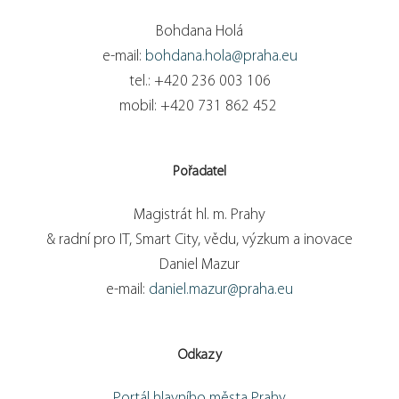
Bohdana Holá
e-mail:
bohdana.hola@praha.eu
tel.: +420 236 003 106
mobil: +420 731 862 452
Pořadatel
Magistrát hl. m. Prahy
& radní pro IT, Smart City, vědu, výzkum a inovace
Daniel Mazur
e-mail:
daniel.mazur@praha.eu
Odkazy
Portál hlavního města Prahy