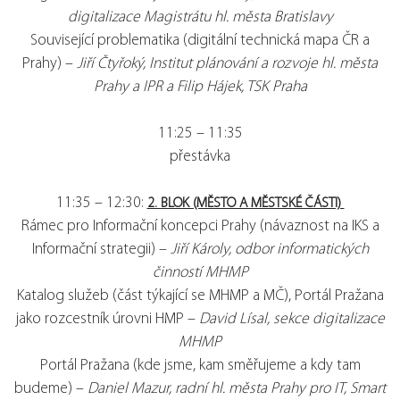
digitalizace Magistrátu hl. města Bratislavy
Související problematika (digitální technická mapa ČR a
Prahy) –
Jiří Čtyřoký, Institut plánování a rozvoje hl. města
Prahy a IPR a Filip Hájek, TSK Praha
11:25 – 11:35
přestávka
11:35 – 12:30:
2. BLOK (MĚSTO A MĚSTSKÉ ČÁSTI)
Rámec pro Informační koncepci Prahy (návaznost na IKS a
Informační strategii) –
Jiří Károly, odbor informatických
činností MHMP
Katalog služeb (část týkající se MHMP a MČ), Portál Pražana
jako rozcestník úrovni HMP –
David Lísal, sekce digitalizace
MHMP
Portál Pražana (kde jsme, kam směřujeme a kdy tam
budeme) –
Daniel Mazur, radní hl. města Prahy pro IT, Smart