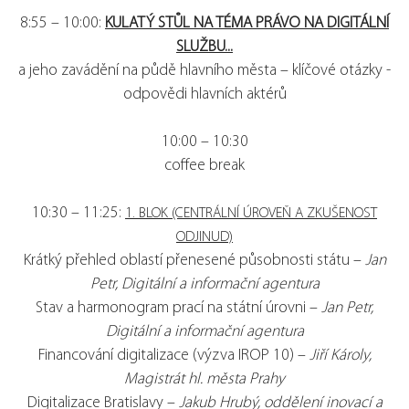
8:55 – 10:00:
KULATÝ STŮL NA TÉMA PRÁVO NA DIGITÁLNÍ
SLUŽBU...
a jeho zavádění na půdě hlavního města – klíčové otázky -
odpovědi hlavních aktérů
10:00 – 10:30
coffee break
10:30 – 11:25:
1. BLOK (CENTRÁLNÍ ÚROVEŇ A ZKUŠENOST
ODJINUD)
Krátký přehled oblastí přenesené působnosti státu –
Jan
Petr, Digitální a informační agentura
Stav a harmonogram prací na státní úrovni –
Jan Petr,
Digitální a informační agentura
Financování digitalizace (výzva IROP 10) –
Jiří Károly,
Magistrát hl. města Prahy
Digitalizace Bratislavy –
Jakub Hrubý, oddělení inovací a