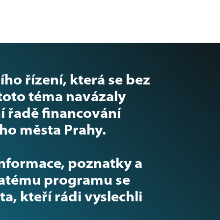
o řízení, která se bez
 toto téma navázaly
í řadě financování
ího města Prahy.
informace, poznatky a
hatému programu se
, kteří rádi vyslechli