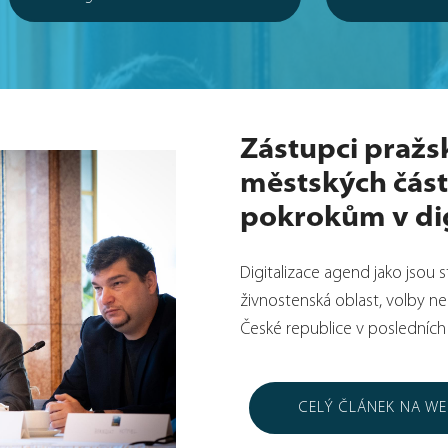
Zástupci pražs
městských částí
pokrokům v dig
Digitalizace agend jako jsou s
živnostenská oblast, volby ne
České republice v posledních d
CELÝ ČLÁNEK NA W