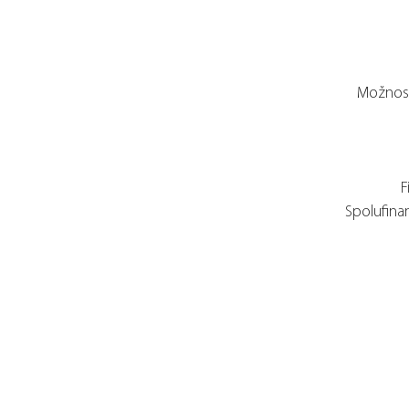
Možnost
F
Spolufina