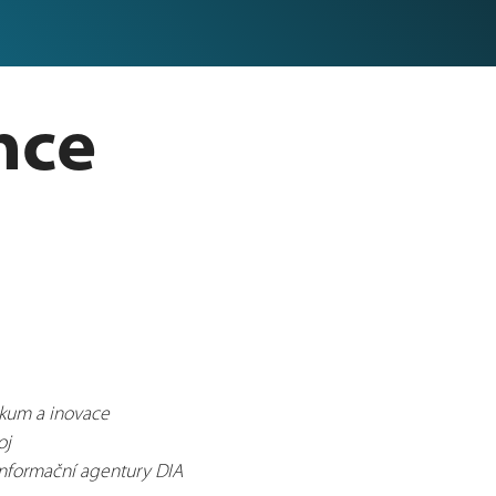
nce
ýzkum a inovace
oj
 informační agentury DIA