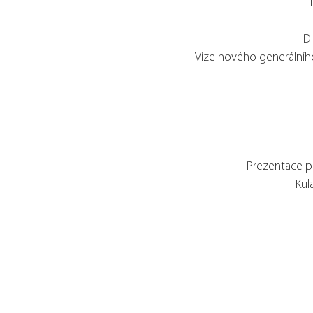
D
Vize nového generálního
Prezentace po
Kul