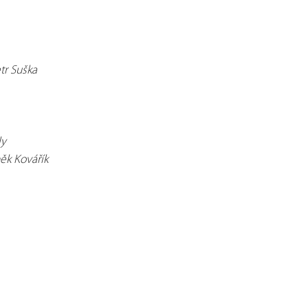
tr Suška
ly
ěk Kovářík