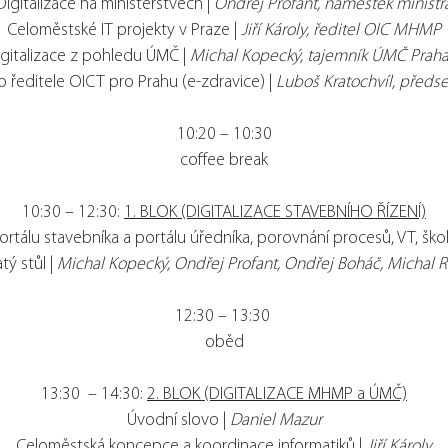
Digitalizace na ministerstvech |
Ondřej Profant, náměstek ministr
Celoměstské IT projekty v Praze |
Jiří Károly, ředitel OIC MHMP
igitalizace z pohledu ÚMČ |
Michal Kopecký, tajemník ÚMČ Praha
 ředitele OICT pro Prahu (e-zdravice) |
Luboš Kratochvíl, předs
10:20 – 10:30
coffee break
10:30 – 12:30:
1. BLOK (DIGITALIZACE STAVEBNÍHO ŘÍZENÍ)
rtálu stavebníka a portálu úředníka, porovnání procesů, VT, škol
atý stůl |
Michal Kopecký,
Ondřej Profant,
Ondřej Boháč,
Michal 
12:30 – 13:30
oběd
13:30 – 14:30:
2. BLOK (DIGITALIZACE MHMP a ÚMČ)
Úvodní slovo |
Daniel Mazur
Celoměstská koncepce a koordinace informatiků |
Jiří Károly