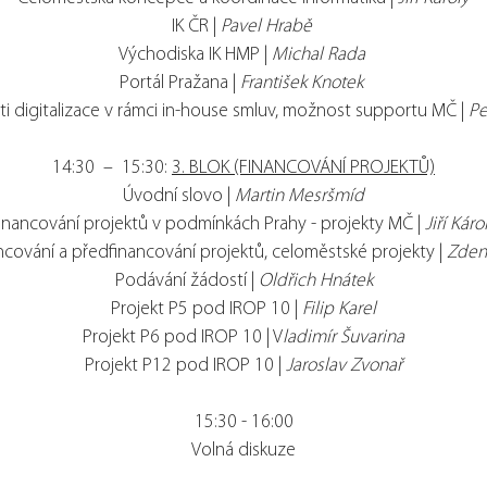
IK ČR |
Pavel Hrabě
Východiska IK HMP |
Michal Rada
Portál Pražana |
František Knotek
i digitalizace v rámci in-house smluv, možnost supportu MČ |
Pe
14:30 – 15:30:
3. BLOK (FINANCOVÁNÍ PROJEKTŮ)
Úvodní slovo |
Martin Mesršmíd
inancování projektů v podmínkách Prahy - projekty MČ |
Jiří Káro
ncování a předfinancování projektů, celoměstské projekty |
Zden
Podávání žádostí |
Oldřich Hnátek
Projekt P5 pod IROP 10 |
Filip Karel
Projekt P6 pod IROP 10 | V
ladimír Šuvarina
Projekt P12 pod IROP 10 |
Jaroslav Zvonař
15:30 - 16:00
Volná diskuze