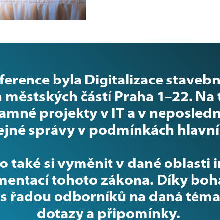
LIVE DEMO
rence byla Digitalizace stavebníh
 městských částí Praha 1–22. Na
mné projekty v IT a v neposledn
řejné správy v podmínkách hlavn
o také si vyměnit v dané oblasti 
ementací tohoto zákona. Díky bo
 s řadou odborníků na daná témata
dotazy a připomínky.