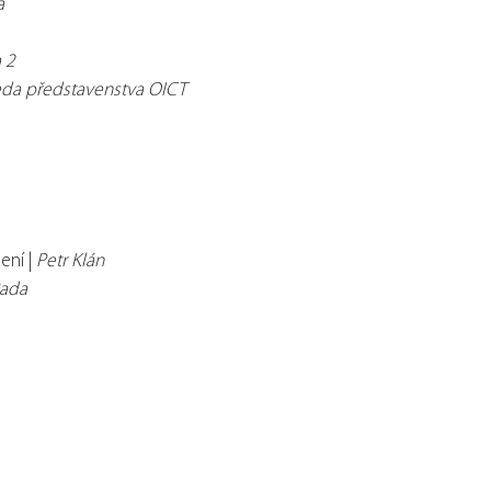
a
 2
eda představenstva OICT
ení |
Petr Klán
Rada