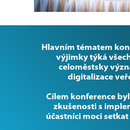
Hlavním tématem konfe
výjimky týká všech
celoměstsky význa
digitalizace ve
Cílem konference byl
zkušenosti s impl
účastníci moci setkat